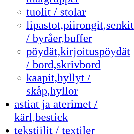
tuolit / stolar
lipastot,piirongit,senkit
/ byråer,buffer
pöydät,kirjoituspöydät
/ bord,skrivbord
kaapit,hyllyt /
skåp,hyllor
astiat ja aterimet /
kärl,bestick
tekstiilit / textiler