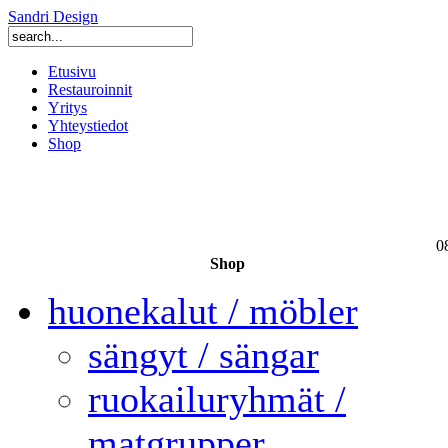
Sandri Design
Etusivu
Restauroinnit
Yritys
Yhteystiedot
Shop
0
Shop
huonekalut / möbler
sängyt / sängar
ruokailuryhmät /
matgrupper