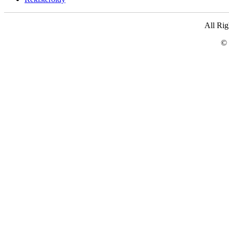
All Ri
© 