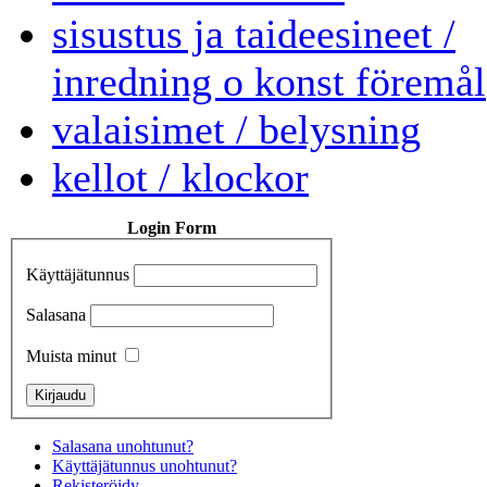
sisustus ja taideesineet /
inredning o konst föremål
valaisimet / belysning
kellot / klockor
Login Form
Käyttäjätunnus
Salasana
Muista minut
Salasana unohtunut?
Käyttäjätunnus unohtunut?
Rekisteröidy