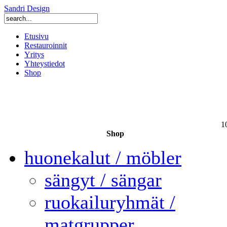
Sandri Design
Etusivu
Restauroinnit
Yritys
Yhteystiedot
Shop
1
Shop
huonekalut / möbler
sängyt / sängar
ruokailuryhmät /
matgrupper