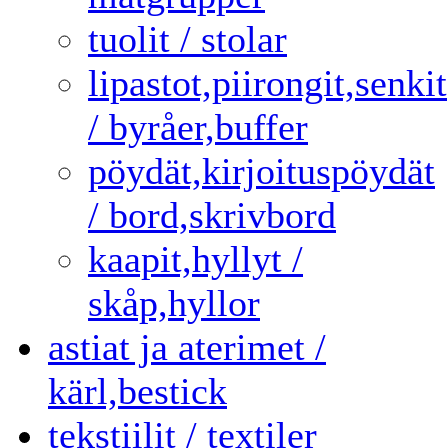
tuolit / stolar
lipastot,piirongit,senkit
/ byråer,buffer
pöydät,kirjoituspöydät
/ bord,skrivbord
kaapit,hyllyt /
skåp,hyllor
astiat ja aterimet /
kärl,bestick
tekstiilit / textiler