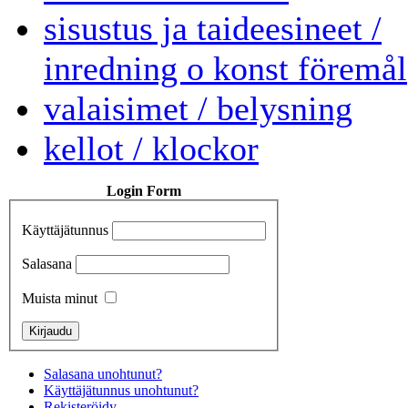
sisustus ja taideesineet /
inredning o konst föremål
valaisimet / belysning
kellot / klockor
Login Form
Käyttäjätunnus
Salasana
Muista minut
Salasana unohtunut?
Käyttäjätunnus unohtunut?
Rekisteröidy