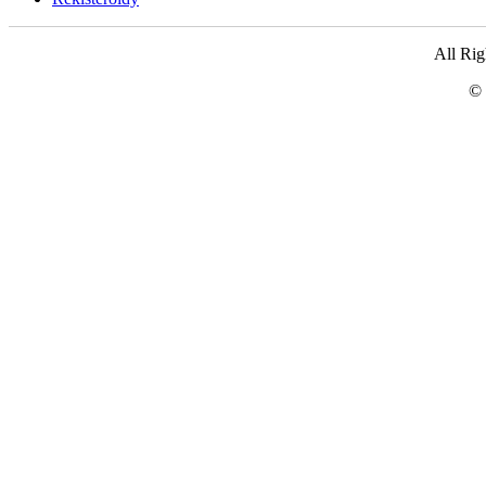
All Ri
© 