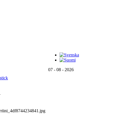
07 - 08 - 2026
stick
n
rriini_4df8744234841.jpg