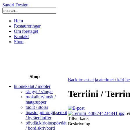
Sandri Design
Hem
Restaureringar
Om företaget
Kontakt
Shop
Shop
Back to: astiat ja aterimet / kärl,be
huonekalut / möbler
Terriini / Terri
sängyt / sängar
ruokailuryhmät /
matgrupper
tuolit / stolar
lipastot,piirongit,senkit
Te
/ byråer,buffer
Tillverkare:
pöydät,kirjoituspöydät
Beskrivning
/ bord,skrivbord