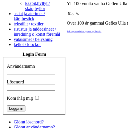
kaapit,hyllyt /
Yli 100 vuotta vanha Geflen Ulla t
skåp,hyllor
95,- €
astiat ja aterimet /
kärl,bestick
Över 100 år gammal Gefles Ulla t
tekstiilit / textiler
sisustus ja taideesineet /
FaLang translation system by Faboba
inredning o konst föremål
valaisimet / belysning
kellot / klockor
Login Form
Användarnamn
Lösenord
Kom ihåg mig
Glömt lösenord?
Glömt användarnamn?