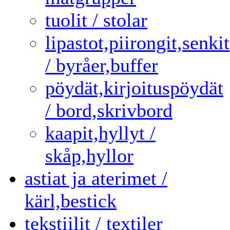
tuolit / stolar
lipastot,piirongit,senkit
/ byråer,buffer
pöydät,kirjoituspöydät
/ bord,skrivbord
kaapit,hyllyt /
skåp,hyllor
astiat ja aterimet /
kärl,bestick
tekstiilit / textiler