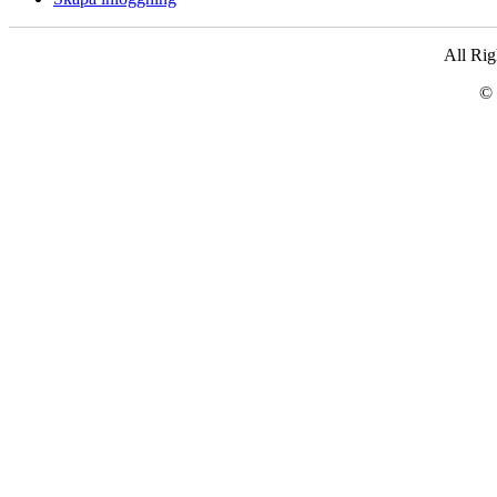
All Ri
© 