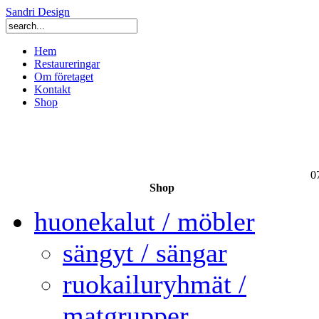
Sandri Design
Hem
Restaureringar
Om företaget
Kontakt
Shop
0
Shop
huonekalut / möbler
sängyt / sängar
ruokailuryhmät /
matgrupper