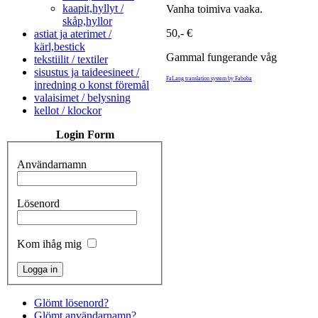
kaapit,hyllyt /
Vanha toimiva vaaka.
skåp,hyllor
50,- €
astiat ja aterimet /
kärl,bestick
Gammal fungerande våg
tekstiilit / textiler
sisustus ja taideesineet /
FaLang translation system by Faboba
inredning o konst föremål
valaisimet / belysning
kellot / klockor
Login Form
Användarnamn
Lösenord
Kom ihåg mig
Glömt lösenord?
Glömt användarnamn?