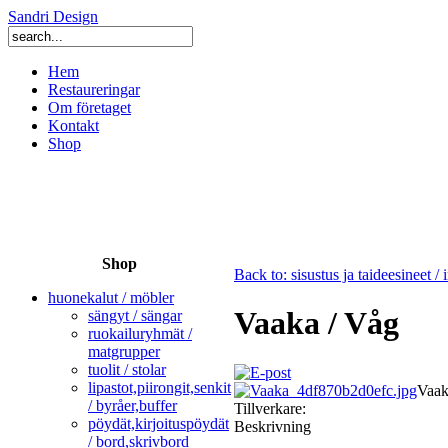
Sandri Design
Hem
Restaureringar
Om företaget
Kontakt
Shop
Shop
Back to: sisustus ja taideesineet /
huonekalut / möbler
Vaaka / Våg
sängyt / sängar
ruokailuryhmät /
matgrupper
tuolit / stolar
lipastot,piirongit,senkit
Vaak
/ byråer,buffer
Tillverkare:
pöydät,kirjoituspöydät
Beskrivning
/ bord,skrivbord