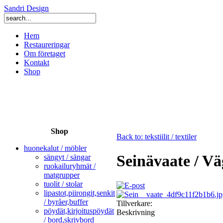
Sandri Design
Hem
Restaureringar
Om företaget
Kontakt
Shop
Shop
Back to: tekstiilit / textiler
huonekalut / möbler
Seinävaate / V
sängyt / sängar
ruokailuryhmät /
matgrupper
tuolit / stolar
lipastot,piirongit,senkit
/ byråer,buffer
Tillverkare:
pöydät,kirjoituspöydät
Beskrivning
/ bord,skrivbord