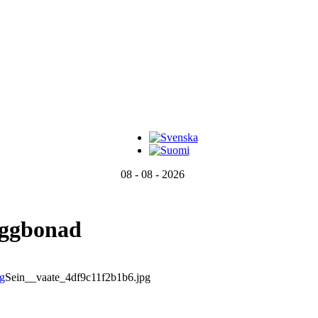
08 - 08 - 2026
äggbonad
Sein__vaate_4df9c11f2b1b6.jpg