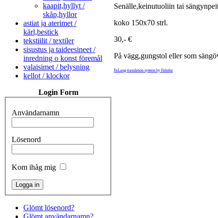
kaapit,hyllyt /
Senälle,keinutuoliin tai sängynpei
skåp,hyllor
koko 150x70 strl.
astiat ja aterimet /
kärl,bestick
30,- €
tekstiilit / textiler
sisustus ja taideesineet /
På vägg,gungstol eller som sängö
inredning o konst föremål
valaisimet / belysning
FaLang translation system by Faboba
kellot / klockor
Login Form
Användarnamn
Lösenord
Kom ihåg mig
Glömt lösenord?
Glömt användarnamn?